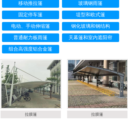
移动推拉篷
玻璃钢雨篷
固定停车篷
堤型和欧式篷
电动、手动伸缩篷
钢化玻璃和钢结构
普通耐力板雨篷
天幕篷和室内遮阳帘
组合高强度铝合金篷
拉膜篷
拉膜篷