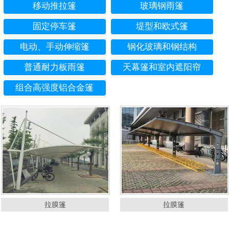
移动推拉篷
玻璃钢雨篷
固定停车篷
堤型和欧式篷
电动、手动伸缩篷
钢化玻璃和钢结构
普通耐力板雨篷
天幕篷和室内遮阳帘
组合高强度铝合金篷
拉膜篷
拉膜篷