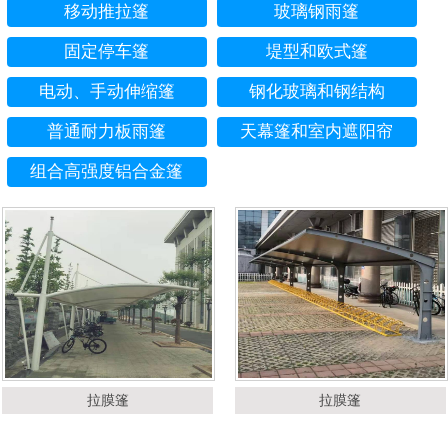
移动推拉篷
玻璃钢雨篷
固定停车篷
堤型和欧式篷
电动、手动伸缩篷
钢化玻璃和钢结构
普通耐力板雨篷
天幕篷和室内遮阳帘
组合高强度铝合金篷
拉膜篷
拉膜篷