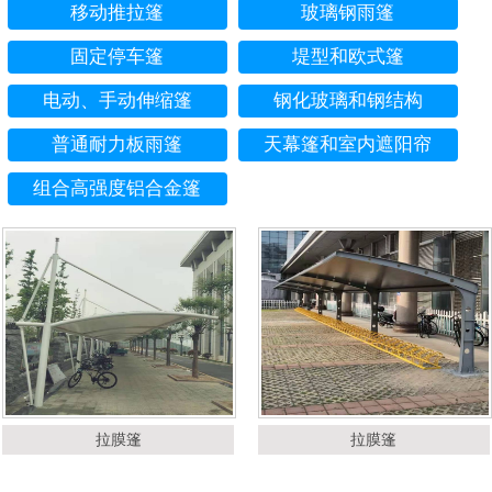
移动推拉篷
玻璃钢雨篷
固定停车篷
堤型和欧式篷
电动、手动伸缩篷
钢化玻璃和钢结构
普通耐力板雨篷
天幕篷和室内遮阳帘
组合高强度铝合金篷
拉膜篷
拉膜篷