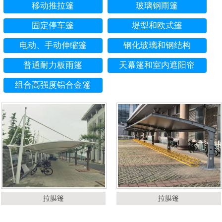
移动推拉篷
玻璃钢雨篷
固定停车篷
堤型和欧式篷
电动、手动伸缩篷
钢化玻璃和钢结构
普通耐力板雨篷
天幕篷和室内遮阳帘
组合高强度铝合金篷
拉膜篷
拉膜篷