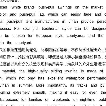
植巧妙结合。
iced "white brand" push-pull awnings on the market 
color, and push-pull lag, which can easily fade and
nal push-pull tent manufacturers in Jinan provide perso
rocess. For example, traditional styles can be designe
n be chosen for European style courtyards, and the 
in the courtyard.
良的推拉蓬选用抗老化、防霉阻燃的篷布，不仅防水性能出众，
精密设计，推拉出彩其顺滑，即便是老人和小孩也能轻松操作。
拉蓬都以其出众的抗造表现和实用美学，为泉城的户外生活增添
material, the high-quality sliding awning is made of a
in, which not only has excellent waterproof performanc
Jinan in summer. More importantly, its tracks and pul
ulling extremely smooth, making it easy for even the
r barbecues for families on weekends or nighttime outd