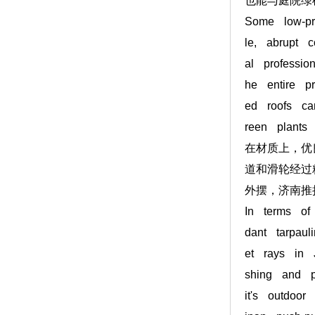
也能与庭院绿
Some low-pr
le, abrupt 
al professio
he entire p
ed roofs ca
reen plants 
在材质上，优
道和滑轮经过
外摆，济南推
In terms of 
dant tarpaul
et rays in 
shing and p
it's outdoo