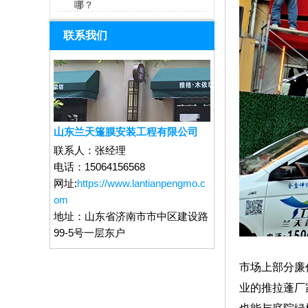
哪？
联系我们
山东兰天篷膜安装工程有限公司
联系人：
张经理
电话：
15064156568
网址:
https://www.lantianpengmo.c
om
地址：
山东省济南市市中区建设路
99-5号一层东户
市场上部分廉
业的推拉蓬厂