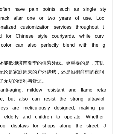
often have pain points such as single sty
 crack after one or two years of use. Loc
nalized customization services throughout t
d for Chinese style courtyards, while curv
color can also perfectly blend with the g
还能抵御济南夏季的强紫外线。更重要的是，其轨
无论是家庭周末的户外烧烤，还是沿街商铺的夜间
了无尽的便利与舒适。
nti-aging, mildew resistant and flame retar
e, but also can resist the strong ultraviol
leys are meticulously designed, making pu
 elderly and children to operate. Whether
oor displays for shops along the street, J