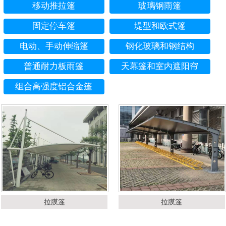
移动推拉篷
玻璃钢雨篷
固定停车篷
堤型和欧式篷
电动、手动伸缩篷
钢化玻璃和钢结构
普通耐力板雨篷
天幕篷和室内遮阳帘
组合高强度铝合金篷
拉膜篷
拉膜篷