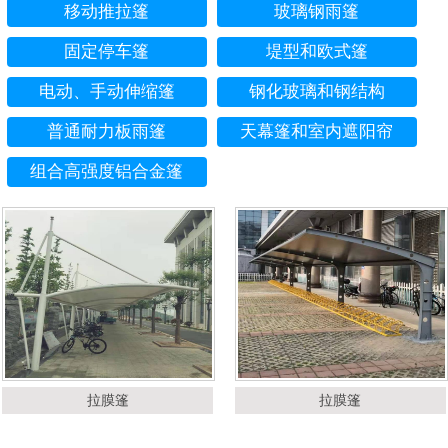
移动推拉篷
玻璃钢雨篷
固定停车篷
堤型和欧式篷
电动、手动伸缩篷
钢化玻璃和钢结构
普通耐力板雨篷
天幕篷和室内遮阳帘
组合高强度铝合金篷
拉膜篷
拉膜篷