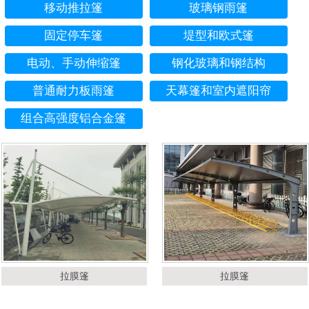
移动推拉篷
玻璃钢雨篷
固定停车篷
堤型和欧式篷
电动、手动伸缩篷
钢化玻璃和钢结构
普通耐力板雨篷
天幕篷和室内遮阳帘
组合高强度铝合金篷
拉膜篷
拉膜篷