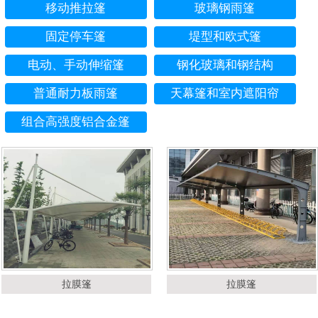
移动推拉篷
玻璃钢雨篷
固定停车篷
堤型和欧式篷
电动、手动伸缩篷
钢化玻璃和钢结构
普通耐力板雨篷
天幕篷和室内遮阳帘
组合高强度铝合金篷
拉膜篷
拉膜篷