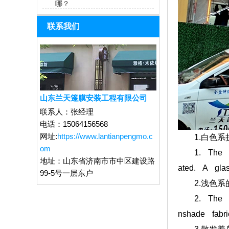
哪？
联系我们
山东兰天篷膜安装工程有限公司
联系人：
张经理
电话：
15064156568
网址:
https://www.lantianpengmo.c
1.白色系折
om
1. The whi
地址：
山东省济南市市中区建设路
ated. A gla
99-5号一层东户
2.浅色系的
2. The ligh
nshade fabri