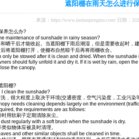
遮阳棚在雨天怎么进行
来源：
https://www.lantianpengmo.com/
日期：202
保养怎么办?
the maintenance of sunshade in rainy season?
净和晒干后才能收起。当遮阳棚下雨后潮湿，但是需要收起时，
晴后将遮阳棚打开，使棚布自然晾干后再将雨棚收合。
only be stowed after it is clean and dried. When the sunshade is 
wners should fully unfold it and dry it. If it is wet by rain, open t
close the canopy.
遮阳棚?
 I clean the sunshade?
洗，很大程度上取决于环境(交通密度，空气污染度，工业污染
opy needs cleaning depends largely on the environment (traffic den
equired, the requirements are as follows:
干燥时用软刷子定期清除灰尘。
dust regularly with a soft brush when the sunshade is dry.
叶等类似物体应被及时清理。
eaves and other similar objects shall be cleaned in time.