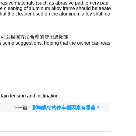
rasive materials (such as abrasive pad, emery pap
e cleaning of aluminum alloy frame should be treate
 that the cleaner used on the aluminum alloy shall no
主可以根据方法合理的使用遮阳篷：
ives some suggestions, hoping that the owner can reas
tain tension and inclination.
下一篇：
影响膜结构停车棚因素有哪些？