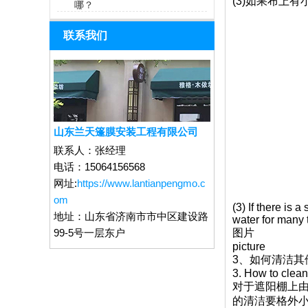
(3)如果布上
哪？
联系我们
山东兰天篷膜安装工程有限公司
联系人：
张经理
电话：
15064156568
网址:
https://www.lantianpengmo.c
om
(3) If there is 
地址：
山东省济南市市中区建设路
water for many t
99-5号一层东户
图片
picture
3、如何清洁其
3. How to clea
对于遮阳棚上由
的清洁要格外