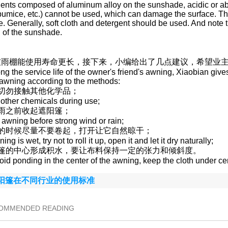
ents composed of aluminum alloy on the sunshade, acidic or ab
pumice, etc.) cannot be used, which can damage the surface. Th
re. Generally, soft cloth and detergent should be used. And note
h of the sunshade.
友雨棚能使用寿命更长，接下来，小编给出了几点建议，希望业
long the service life of the owner's friend's awning, Xiaobian g
 awning according to the methods:
切勿接触其他化学品；
 other chemicals during use;
雨之前收起遮阳篷；
 awning before strong wind or rain;
湿的时候尽量不要卷起，打开让它自然晾干；
g is wet, try not to roll it up, open it and let it dry naturally;
阳篷的中心形成积水，要让布料保持一定的张力和倾斜度。
void ponding in the center of the awning, keep the cloth under cer
阳篷在不同行业的使用标准
COMMENDED READING