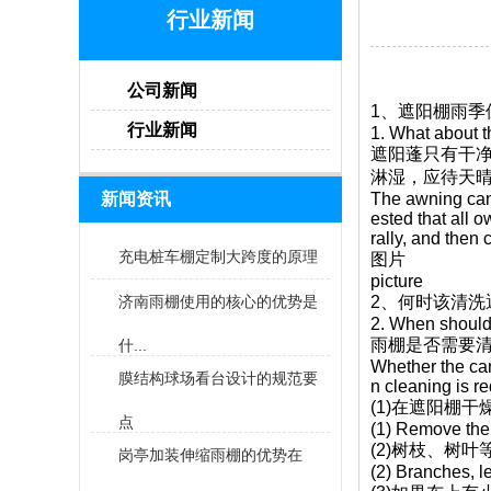
行业新闻
公司新闻
1、遮阳棚雨季
行业新闻
1. What about 
遮阳蓬只有干
淋湿，应待天
新闻资讯
The awning can 
ested that all o
rally, and then 
充电桩车棚定制大跨度的原理
图片
picture
济南雨棚使用的核心的优势是
2、何时该清洗
2. When should
雨棚是否需要清
什...
Whether the can
膜结构球场看台设计的规范要
n cleaning is r
(1)在遮阳棚
点
(1) Remove the 
(2)树枝、树
岗亭加装伸缩雨棚的优势在
(2) Branches, l