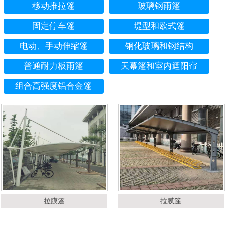
移动推拉篷
玻璃钢雨篷
固定停车篷
堤型和欧式篷
电动、手动伸缩篷
钢化玻璃和钢结构
普通耐力板雨篷
天幕篷和室内遮阳帘
组合高强度铝合金篷
拉膜篷
拉膜篷