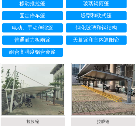
移动推拉篷
玻璃钢雨篷
固定停车篷
堤型和欧式篷
电动、手动伸缩篷
钢化玻璃和钢结构
普通耐力板雨篷
天幕篷和室内遮阳帘
组合高强度铝合金篷
拉膜篷
拉膜篷