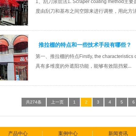
1、刮刀涂层法1. Scraper coating m
度由刮刀和基布之间空隙来进行调整，用此方法能
推拉棚的特点和一些技术手段有哪些？
第一、推拉棚的特点Firstly, the characterist
具有多维度的外遮阳功能，能够有效阻挡紫...
共274条
上一页
1
2
3
4
5
6
产品中心
案例中心
新闻资讯